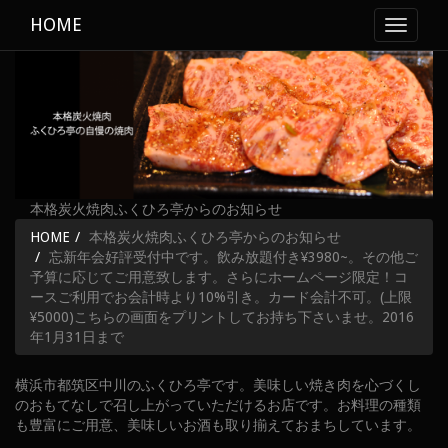
HOME
Toggle
navigati
本格炭火焼肉ふくひろ亭からのお知らせ
HOME
本格炭火焼肉ふくひろ亭からのお知らせ
忘新年会好評受付中です。飲み放題付き¥3980~。その他ご
予算に応じてご用意致します。さらにホームページ限定！コ
ースご利用でお会計時より10%引き。カード会計不可。(上限
¥5000)こちらの画面をプリントしてお持ち下さいませ。2016
年1月31日まで
横浜市都筑区中川のふくひろ亭です。美味しい焼き肉を心づくし
のおもてなしで召し上がっていただけるお店です。お料理の種類
も豊富にご用意、美味しいお酒も取り揃えておまちしています。